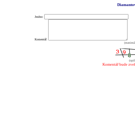
Diamantov
Jméno:
Komentář:
(maximál
(opiš
Komentář bude zveř