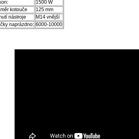
kon:
1500 W
měr kotouče
125 mm
utí nástroje
M14 vnější
čky naprázdno:
6000-10000