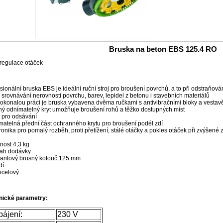
Bruska na beton EBS 125.4 RO
regulace otáček
sionální bruska EBS je ideální ruční stroj pro broušení povrchů, a to při odstraňo
, srovnávání nerovností povrchu, barev, lepidel z betonu i stavebních materiálů
okonalou práci je bruska vybavena dvěma ručkami s antivibračními bloky a vest
ý odnímatelný kryt umožňuje broušení rohů a těžko dostupných míst
 pro odsávání
atelná přední část ochranného krytu pro broušení podél zdí
ronika pro pomalý rozběh, proti přetížení, stálé otáčky a pokles otáček při zvýšené 
nost 4,3 kg
ah dodávky :
antový brusný kotouč 125 mm
dí
ocelový
nické parametry:
ájení:
230 V