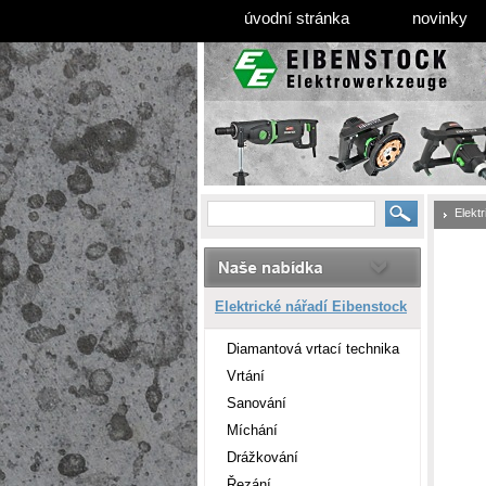
úvodní stránka
novinky
Elekt
Elektrické nářadí Eibenstock
Diamantová vrtací technika
Vrtání
Sanování
Míchání
Drážkování
Řezání