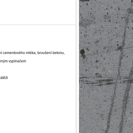
vání cementového mléka, broušení betonu,
avěným vypínačem
zátěži