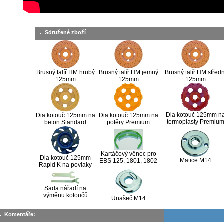
Sdružené zboží
Brusný talíř HM hrubý
Brusný talíř HM jemný
Brusný talíř HM středn
125mm
125mm
125mm
Dia kotouč 125mm n
Dia kotouč 125mm na
Dia kotouč 125mm na
termoplasty Premiu
beton Standard
potěry Premium
Kartáčový věnec pro
Dia kotouč 125mm
Matice M14
EBS 125, 1801, 1802
Rapid K na povlaky
Sada nářadí na
výměnu kotoučů
Unašeč M14
Komentáře: