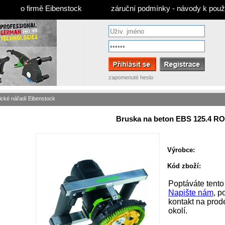
o firmě Eibenstock
záruční podmínky - návody k použi
zapomenuté heslo
rické nářadí Eibenstock
Bruska na beton EBS 125.4 RO
Výrobce:
Kód zboží:
Poptáváte tento
Napište nám
, 
kontakt na pro
okolí.