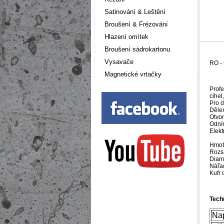
Satinování & Leštění
Broušení & Frézování
Hlazení omítek
Broušení sádrokartonu
Vysavače
RO - 
Magnetické vrtačky
Profe
cihel
Pro d
Dělen
Otvor
Odním
Elekt
Hmot
Rozs
Diam
Nářa
Kufr 
Tech
Nap