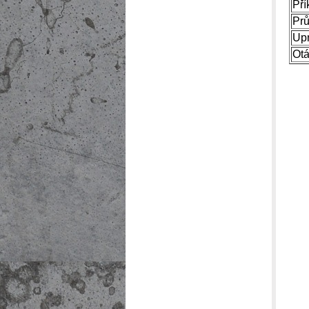
Pří
Prů
Upn
Otá