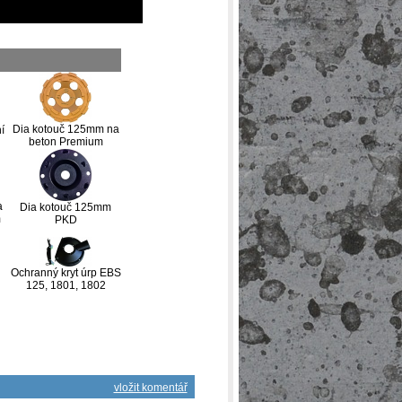
Dia kotouč 125mm na
í
beton Premium
a
Dia kotouč 125mm
m
PKD
Ochranný kryt úrp EBS
125, 1801, 1802
vložit komentář