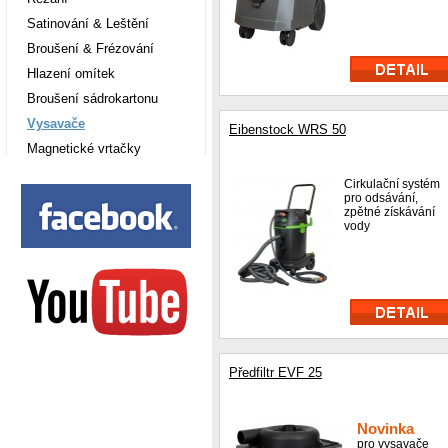
Satinování & Leštění
Broušení & Frézování
Hlazení omítek
Broušení sádrokartonu
Vysavače
Eibenstock WRS 50
Magnetické vrtačky
Cirkulační systém
pro odsávání,
zpětné získávání
vody
Předfiltr EVF 25
Novinka
pro vysavače