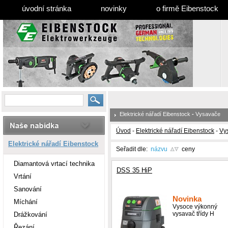
úvodní stránka
novinky
o firmě Eibenstock
Elektrické nářadí Eibenstock
-
Vysavače
Úvod
-
Elektrické nářadí Eibenstock
-
Vy
Elektrické nářadí Eibenstock
Seřadit dle:
názvu
ceny
Diamantová vrtací technika
DSS 35 HiP
Vrtání
Sanování
Novinka
Míchání
Vysoce výkonný
vysavač třídy H
Drážkování
Řezání