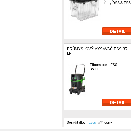
řady DSS & ESS
PRŮMYSLOVÝ VYSAVAČ ESS 35
LP
Eibenstock - ESS
35 LP
Seřadit dle:
názvu
ceny