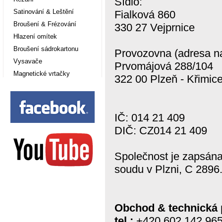
Sídlo:
Satinování & Leštění
Fialková 860
Broušení & Frézování
330 27 Vejprnice
Hlazení omítek
Broušení sádrokartonu
Provozovna (adresa na
Vysavače
Prvomájová 288/104
Magnetické vrtačky
322 00 Plzeň - Křimic
IČ:
014
21
409
DIČ: CZ014 21 409
Společnost je zapsána
soudu v Plzni, C 2896
Obchod & technická 
tel.:
+420 602 142 96