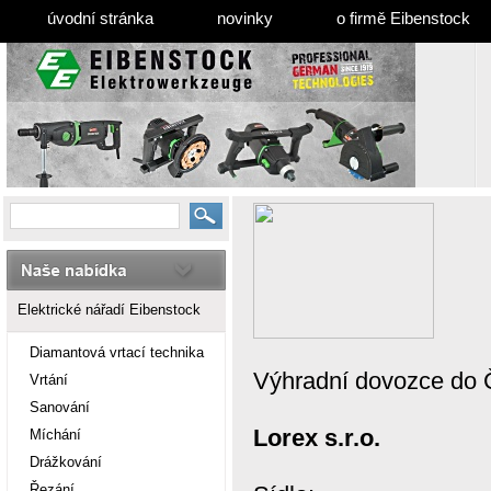
úvodní stránka
novinky
o firmě Eibenstock
Elektrické nářadí Eibenstock
Diamantová vrtací technika
Výhradní dovozce do 
Vrtání
Sanování
Lorex s.r.o.
Míchání
Drážkování
Řezání