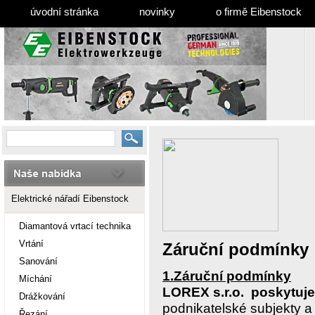
úvodní stránka
novinky
o firmě Eibenstock
Elektrické nářadí Eibenstock
Diamantová vrtací technika
Vrtání
Záruční
podmínky
Sanování
1.Záruční podmínky
Míchání
LOREX s.r.o.
poskytuj
Drážkování
podnikatelské subjekty a
Řezání