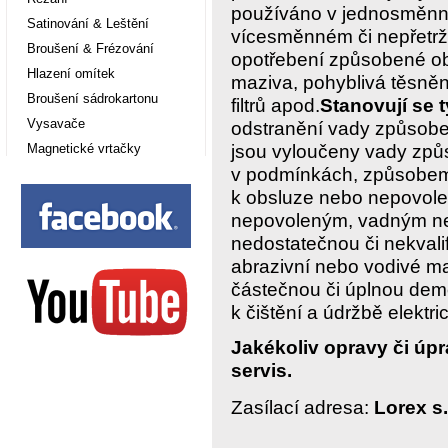
používáno v jednosměn
Satinování & Leštění
vícesměnném či nepřetr
Broušení & Frézování
opotřebení způsobené obv
Hlazení omítek
maziva, pohyblivá těsněn
Broušení sádrokartonu
filtrů apod.
Stanovují se 
Vysavače
odstranění vady způsob
Magnetické vrtačky
jsou vyloučeny vady zp
v podmínkách, způsobem 
k obsluze nebo nepovole
nepovoleným, vadným ne
nedostatečnou či nekvali
abrazivní nebo vodivé mat
částečnou či úplnou de
k čištění a údržbě elekt
Jakékoliv opravy či úp
servis.
Zasílací adresa:
Lorex s.