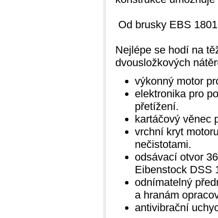
Od brusky EBS 1801 s
Nejlépe se hodí na
těž
dvousložkových nátěrů
výkonný motor pro
elektronika pro p
přetížení.
kartáčový věnec p
vrchní kryt moto
nečistotami.
odsávací otvor 3
Eibenstock DSS 1
odnímatelný předn
a hranám opracov
antivibrační uchy