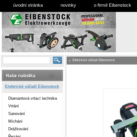
úvodní stránka
novinky
o firmě Eibenstock
Elektrické nářadí Eibenstock
Elektrické nářadí Eibenstock
Diamantová vrtací technika
Vrtání
Sanování
Míchání
Drážkování
Řezání