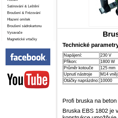
Satinování & Leštění
Broušení & Frézování
Hlazení omítek
Broušení sádrokartonu
Bru
Vysavače
Magnetické vrtačky
Technické parametry
Napájení:
230 V
Příkon:
1800 W
Průměr kotouče
125 mm
Upnutí nástroje
M14 vněj
Otáčky naprázdno:
10000
Profi bruska na beton
Bruska EBS 1802 je v
konstrukce umožňuje 