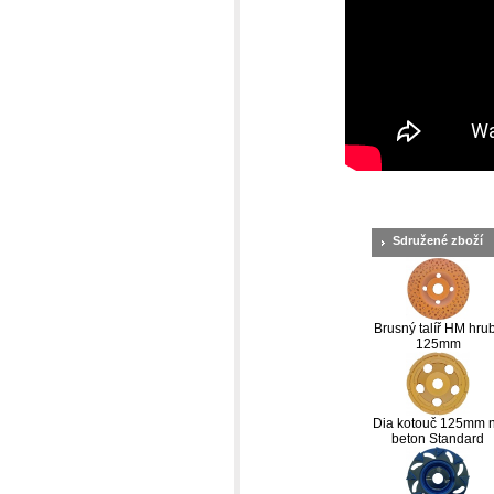
Sdružené zboží
Brusný talíř HM hru
125mm
Dia kotouč 125mm 
beton Standard