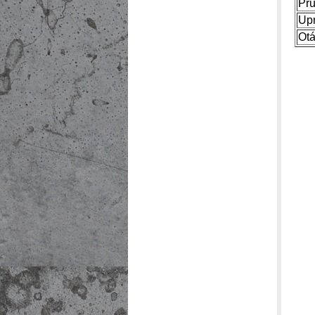
Prů
Upn
Otá