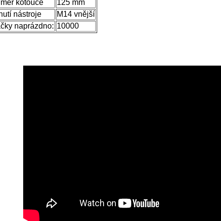
měr kotouče
125 mm
utí nástroje
M14 vnější
čky naprázdno:
10000