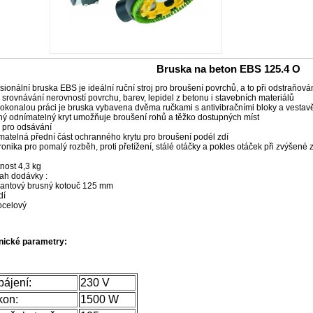
Bruska na beton EBS 125.4 O
sionální bruska EBS je ideální ruční stroj pro broušení povrchů, a to při odstraňo
, srovnávání nerovností povrchu, barev, lepidel z betonu i stavebních materiálů
okonalou práci je bruska vybavena dvěma ručkami s antivibračními bloky a vest
ý odnímatelný kryt umožňuje broušení rohů a těžko dostupných míst
 pro odsávání
atelná přední část ochranného krytu pro broušení podél zdí
ronika pro pomalý rozběh, proti přetížení, stálé otáčky a pokles otáček při zvýšené 
nost 4,3 kg
ah dodávky :
antový brusný kotouč 125 mm
dí
ocelový
nické parametry:
ájení:
230 V
kon:
1500 W