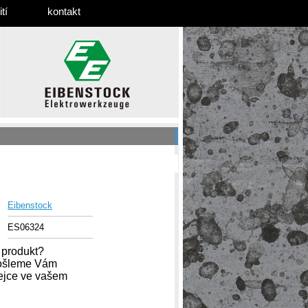
tí
kontakt
Eibenstock
ES06324
 produkt?
pošleme Vám
dejce ve vašem