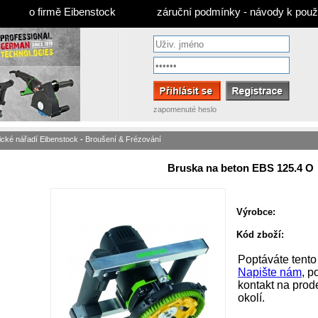
o firmě Eibenstock
záruční podmínky - návody k použi
zapomenuté heslo
rické nářadí Eibenstock
-
Broušení & Frézování
Bruska na beton EBS 125.4 O
Výrobce:
Kód zboží:
Poptáváte tento
Napište nám
, 
kontakt na pro
okolí.