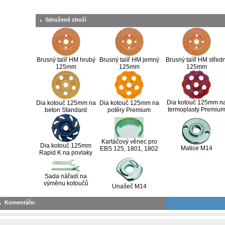
Sdružené zboží
Brusný talíř HM hrubý
Brusný talíř HM jemný
Brusný talíř HM středn
125mm
125mm
125mm
Dia kotouč 125mm n
Dia kotouč 125mm na
Dia kotouč 125mm na
termoplasty Premiu
beton Standard
potěry Premium
Kartáčový věnec pro
Dia kotouč 125mm
Matice M14
EBS 125, 1801, 1802
Rapid K na povlaky
Sada nářadí na
výměnu kotoučů
Unašeč M14
Komentáře: