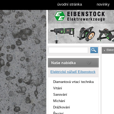
úvodní stránka
novinky
Elekt
Elektrické nářadí Eibenstock
Diamantová vrtací technika
Vrtání
Sanování
Míchání
Drážkování
Řezání