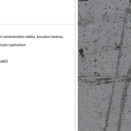
vání cementového mléka, broušení betonu,
avěným vypínačem
zátěži