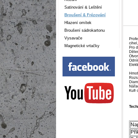
Satinování & Leštění
Broušení & Frézování
Hlazení omítek
Broušení sádrokartonu
Vysavače
Profe
cihel
Magnetické vrtačky
Pro d
Dělen
Otvor
Odním
Elekt
Hmot
Rozs
Diam
Nářa
Kufr 
Tech
Nap
Pří