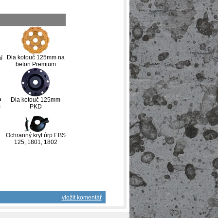
Dia kotouč 125mm na
í
beton Premium
a
Dia kotouč 125mm
m
PKD
Ochranný kryt úrp EBS
125, 1801, 1802
vložit komentář