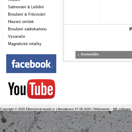
Satinování & Leštění
Broušení & Frézování
Hlazení omítek
P
Broušení sádrokartonu
Vysavače
Magnetické vrtačky
Komentáře:
Copyright © 2026 Eibenstocknaradi.cz | Aktualizace 07.08.2026 | Webmaster -
MK software