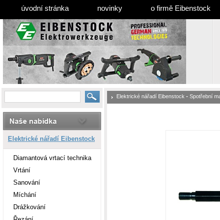
úvodní stránka
novinky
o firmě Eibenstock
Elektrické nářadí Eibenstock
-
Spotřební ma
Elektrické nářadí Eibenstock
Diamantová vrtací technika
Vrtání
Sanování
Míchání
Drážkování
Řezání