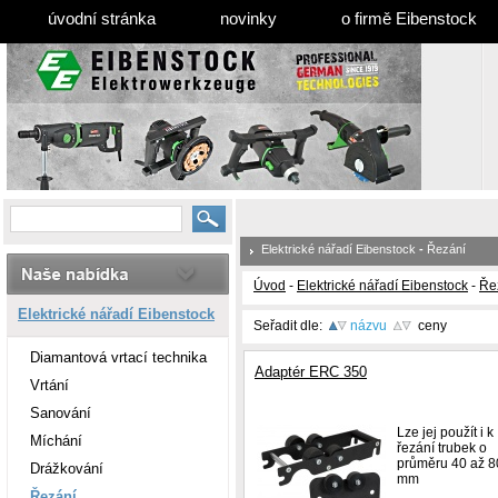
úvodní stránka
novinky
o firmě Eibenstock
Elektrické nářadí Eibenstock
-
Řezání
Úvod
-
Elektrické nářadí Eibenstock
-
Ře
Elektrické nářadí Eibenstock
Seřadit dle:
názvu
ceny
Diamantová vrtací technika
Adaptér ERC 350
Vrtání
Sanování
Lze jej použít i k
Míchání
řezání trubek o
průměru 40 až 8
Drážkování
mm
Řezání