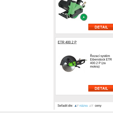
ETR 400.2 P
Řezací systém
Eibenstock ETR
400.2 P (za
mokra)
Seřadit dle:
názvu
ceny