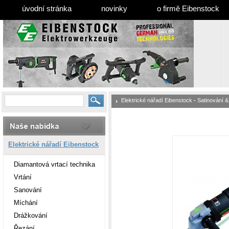
úvodní stránka
novinky
o firmě Eibenstock
Elektrické nářadí Eibenstock
-
Satinování &
Elektrické nářadí Eibenstock
Diamantová vrtací technika
Vrtání
Sanování
Míchání
Drážkování
Řezání