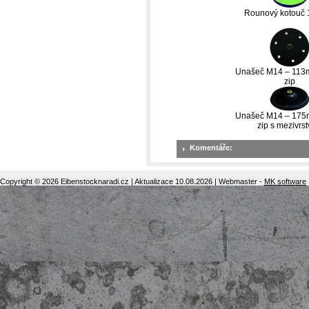
Rounový kotouč
Unašeč M14 – 113
zip
Unašeč M14 – 175
zip s mezivrs
Komentáře:
Copyright © 2026 Eibenstocknaradi.cz | Aktualizace 10.08.2026 | Webmaster -
MK software