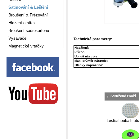
Satinování & Leštění
Broušení & Frézování
Hlazení omítek
Broušení sádrokartonu
Vysavače
Technické parametry:
Magnetické vrtačky
Napájení:
Příkon:
Upnutí nástroje:
Max. průměr nástroje:
Otáčky naprázdno:
Sdružené zboží
Leštící houba hru