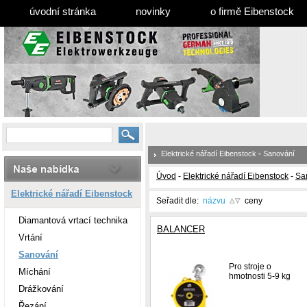
úvodní stránka
novinky
o firmě Eibenstock
Elektrické nářadí Eibenstock
-
Sanování
Úvod
-
Elektrické nářadí Eibenstock
-
Sa
Elektrické nářadí Eibenstock
Seřadit dle:
názvu
ceny
Diamantová vrtací technika
BALANCER
Vrtání
Sanování
Pro stroje o
Míchání
hmotnosti 5-9 kg
Drážkování
Řezání