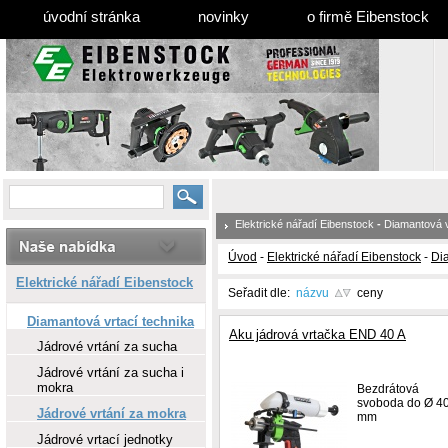
úvodní stránka
novinky
o firmě Eibenstock
Elektrické nářadí Eibenstock
-
Diamantová v
Úvod
-
Elektrické nářadí Eibenstock
-
Dia
Elektrické nářadí Eibenstock
Seřadit dle:
názvu
ceny
Diamantová vrtací technika
Aku jádrová vrtačka END 40 A
Jádrové vrtání za sucha
Jádrové vrtání za sucha i
mokra
Bezdrátová
svoboda do Ø 4
Jádrové vrtání za mokra
mm
Jádrové vrtací jednotky