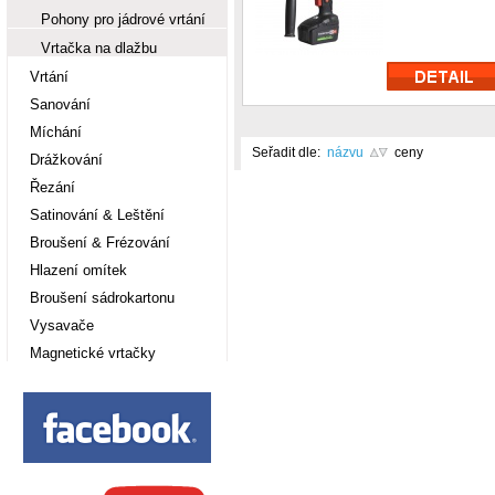
Pohony pro jádrové vrtání
Vrtačka na dlažbu
Vrtání
Sanování
Míchání
Seřadit dle:
názvu
ceny
Drážkování
Řezání
Satinování & Leštění
Broušení & Frézování
Hlazení omítek
Broušení sádrokartonu
Vysavače
Magnetické vrtačky