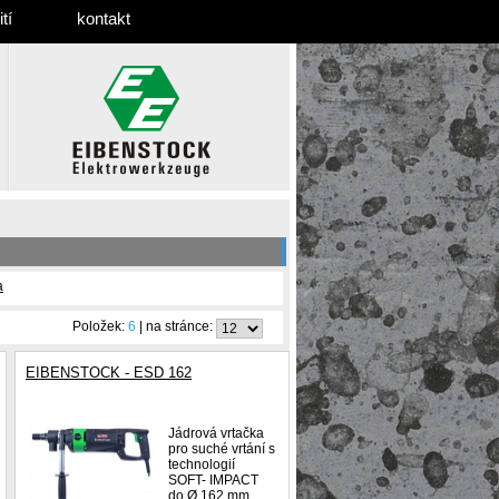
tí
kontakt
a
Položek:
6
| na stránce:
EIBENSTOCK - ESD 162
Jádrová vrtačka
pro suché vrtání s
technologií
SOFT- IMPACT
do Ø 162 mm