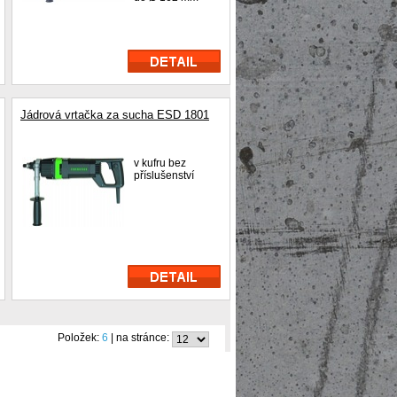
Jádrová vrtačka za sucha ESD 1801
v kufru bez
příslušenství
Položek:
6
| na stránce: