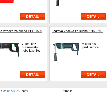
vá vrtačka za sucha EHD 1500
Jádrová vrtačka za sucha EHD 1801
v kufru bez
v kufru bez
příslušenství
příslušenství
nebo jako Set
t dle:
názvu
ceny
Stránka:
1