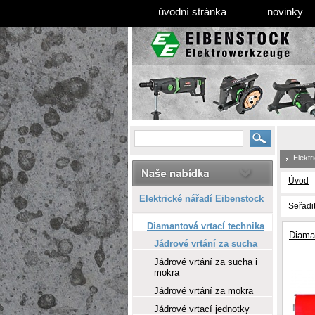
úvodní stránka
novinky
Elektr
Úvod
Elektrické nářadí Eibenstock
Seřadi
Diamantová vrtací technika
Diama
Jádrové vrtání za sucha
Jádrové vrtání za sucha i
mokra
Jádrové vrtání za mokra
Jádrové vrtací jednotky