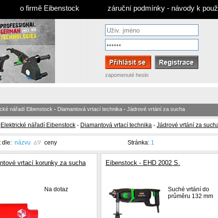
o firmě Eibenstock
záruční podmínky - návody k použi
zapomenuté heslo
ické nářadí Eibenstock
-
Diamantová vrtací technika
-
Jádrové vrtání za sucha
-
Elektrické nářadí Eibenstock
-
Diamantová vrtací technika
-
Jádrové vrtání za such
t dle:
názvu
ceny
Stránka:
1
ntové vrtací korunky za sucha
Eibenstock - EHD 2002 S.
Na dotaz
Suché vrtání do
průměru 132 mm