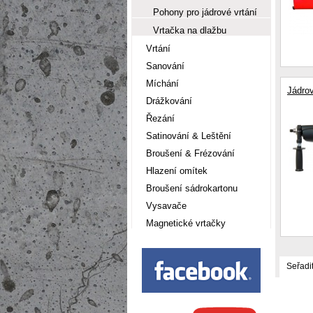
Pohony pro jádrové vrtání
Vrtačka na dlažbu
Vrtání
Sanování
Míchání
Jádro
Drážkování
Řezání
Satinování & Leštění
Broušení & Frézování
Hlazení omítek
Broušení sádrokartonu
Vysavače
Magnetické vrtačky
Seřadi